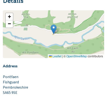
Details
+
−
Leaflet
|
©
OpenStreetMap
contributors
Address
Pontfaen
Fishguard
Pembrokeshire
SA65 9SE