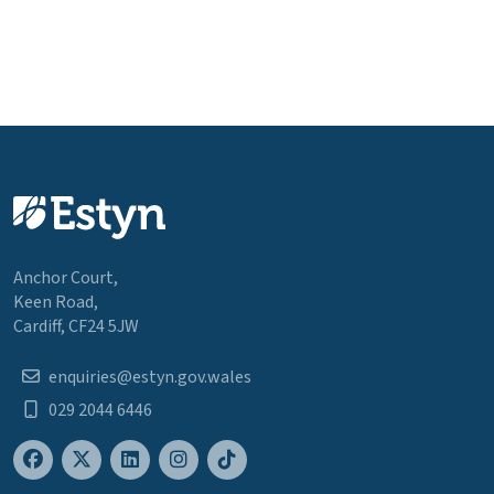
Anchor Court,
Keen Road,
Cardiff, CF24 5JW
enquiries@estyn.gov.wales
029 2044 6446