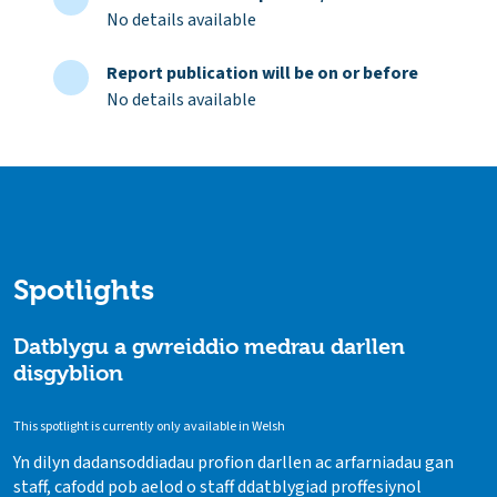
No details available
Report publication will be on or before
No details available
Spotlights
Datblygu a gwreiddio medrau darllen
disgyblion
This spotlight is currently only available in Welsh
Yn dilyn dadansoddiadau profion darllen ac arfarniadau gan
staff, cafodd pob aelod o staff ddatblygiad proffesiynol