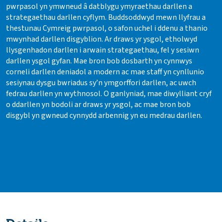
pwrpasol yn ymwneud â datblygu ymyraethau darllen a
strategaethau darllen cyflym. Buddsoddwyd mewn llyfrau a
thestunau Cymreig pwrpasol, o safon uchel i ddenu a thanio
mwynhad darllen disgyblion. Ar draws yr ysgol, etholwyd
llysgenhadon darllen i arwain strategaethau, fel y sesiwn
darllen ysgol gyfan. Mae bron bob dosbarth yn cynnwys
corneli darllen deniadol a modern ac mae staff yn cynllunio
sesiynau dysgu bwriadus sy’n ymgorffori darllen, ac uwch
fedrau darllen yn wythnosol. O ganlyniad, mae diwylliant cryf
o ddarllen yn bodoli ar draws yr ysgol, ac mae bron bob
disgybl yn gwneud cynnydd arbennig yn eu medrau darllen.