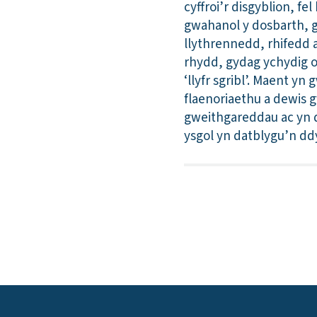
cyffroi’r disgyblion, f
gwahanol y dosbarth, 
llythrennedd, rhifedd a
rhydd, gydag ychydig o
‘llyfr sgribl’. Maent 
flaenoriaethu a dewis g
gweithgareddau ac yn d
ysgol yn datblygu’n dd