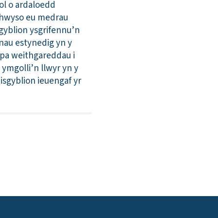
iol o ardaloedd
ymhwyso eu medrau
sgyblion ysgrifennu’n
nau estynedig yn y
 pa weithgareddau i
 ymgolli’n llwyr yn y
sgyblion ieuengaf yr