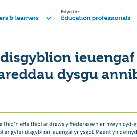
Estyn for
ers & learners
Education professionals
 disgyblion ieuengaf
areddau dysgu anni
thio’n effeithiol ar draws y ffederasiwn er mwyn cyd-g
 ar gyfer disgyblion ieuengaf yr ysgol. Maent yn defny