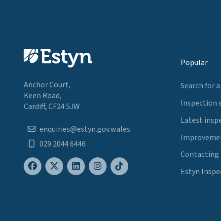
Popular
Anchor Court,
Search for a
Keen Road,
Inspection 
Cardiff, CF24 5JW
Latest insp
enquiries@estyn.gov.wales
Improvemen
029 2044 6446
Contacting
Estyn Inspe