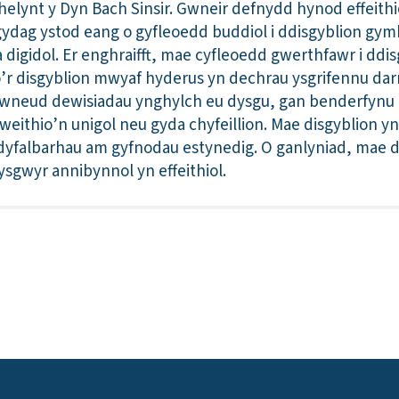
el helynt y Dyn Bach Sinsir. Gwneir defnydd hynod effeith
gydag ystod eang o gyfleoedd buddiol i ddisgyblion g
 digidol. Er enghraifft, mae cyfleoedd gwerthfawr i ddi
’r disgyblion mwyaf hyderus yn dechrau ysgrifennu dar
yn gwneud dewisiadau ynghylch eu dysgu, gan benderfynu
weithio’n unigol neu gyda chyfeillion. Mae disgyblion yn
yfalbarhau am gyfnodau estynedig. O ganlyniad, mae di
ysgwyr annibynnol yn effeithiol.