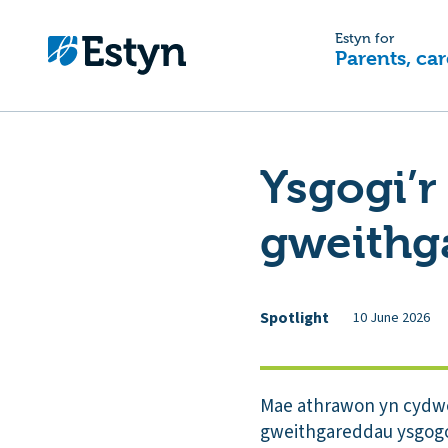
Estyn for
Parents, car
Ysgogi’r
gweithg
Spotlight
10 June 2026
Mae athrawon yn cydwei
gweithgareddau ysgogol