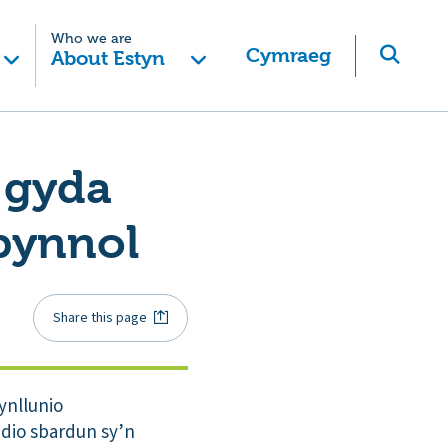
Who we are
Cymraeg
About Estyn
 gyda
bynnol
Share this page
ynllunio
ddio sbardun sy’n