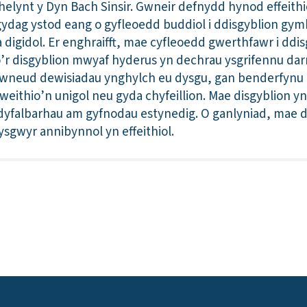
el helynt y Dyn Bach Sinsir. Gwneir defnydd hynod effeith
gydag ystod eang o gyfleoedd buddiol i ddisgyblion g
 digidol. Er enghraifft, mae cyfleoedd gwerthfawr i ddi
’r disgyblion mwyaf hyderus yn dechrau ysgrifennu dar
yn gwneud dewisiadau ynghylch eu dysgu, gan benderfynu
weithio’n unigol neu gyda chyfeillion. Mae disgyblion yn
yfalbarhau am gyfnodau estynedig. O ganlyniad, mae di
ysgwyr annibynnol yn effeithiol.