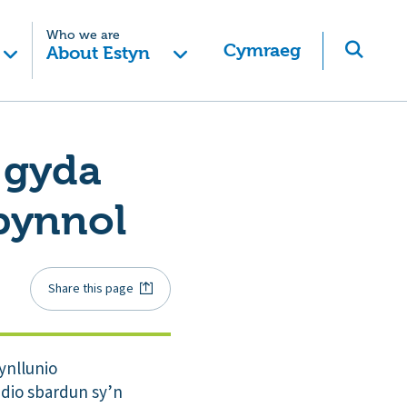
Who we are
Cymraeg
About Estyn
 gyda
bynnol
Share this page
ynllunio
ddio sbardun sy’n