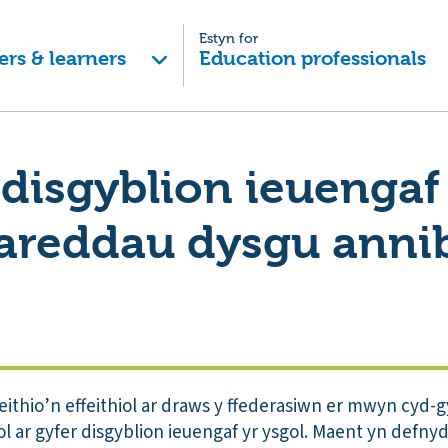
Estyn for
ers & learners
Education professionals
 disgyblion ieuengaf
areddau dysgu anni
thio’n effeithiol ar draws y ffederasiwn er mwyn cyd-g
 ar gyfer disgyblion ieuengaf yr ysgol. Maent yn defny