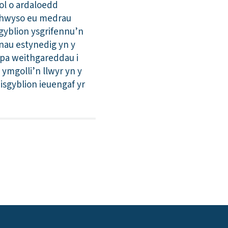
iol o ardaloedd
ymhwyso eu medrau
sgyblion ysgrifennu’n
nau estynedig yn y
 pa weithgareddau i
 ymgolli’n llwyr yn y
sgyblion ieuengaf yr