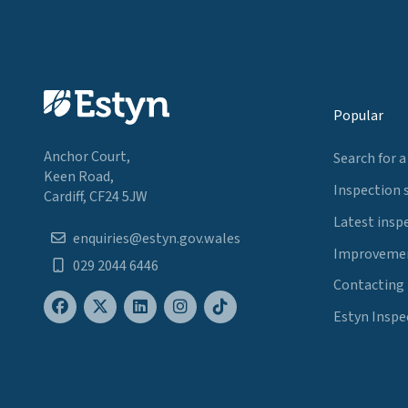
Popular
Anchor Court,
Search for a
Keen Road,
Inspection 
Cardiff, CF24 5JW
Latest insp
enquiries@estyn.gov.wales
Improvemen
029 2044 6446
Contacting
Estyn Inspe