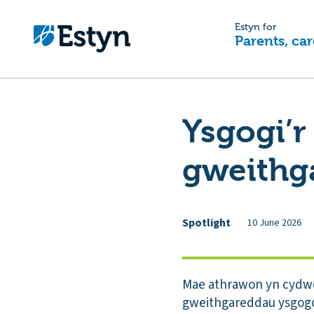
Estyn for
Parents, car
Ysgogi’r
gweithg
Spotlight
10 June 2026
Mae athrawon yn cydwei
gweithgareddau ysgogol