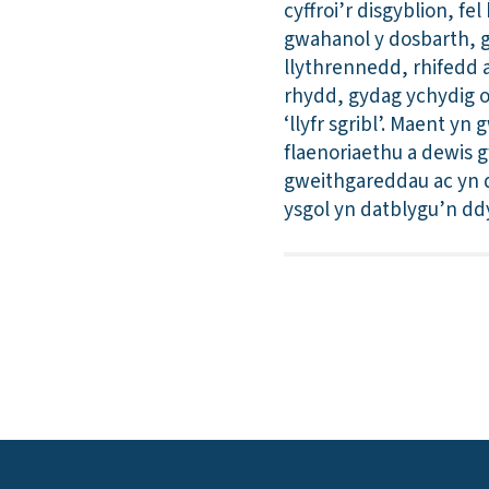
cyffroi’r disgyblion, f
gwahanol y dosbarth, 
llythrennedd, rhifedd a
rhydd, gydag ychydig o
‘llyfr sgribl’. Maent 
flaenoriaethu a dewis g
gweithgareddau ac yn d
ysgol yn datblygu’n dd