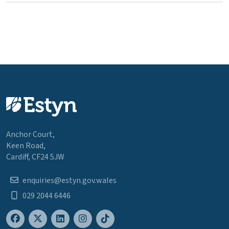
Anchor Court,
Keen Road,
Cardiff, CF24 5JW
enquiries@estyn.gov.wales
029 2044 6446