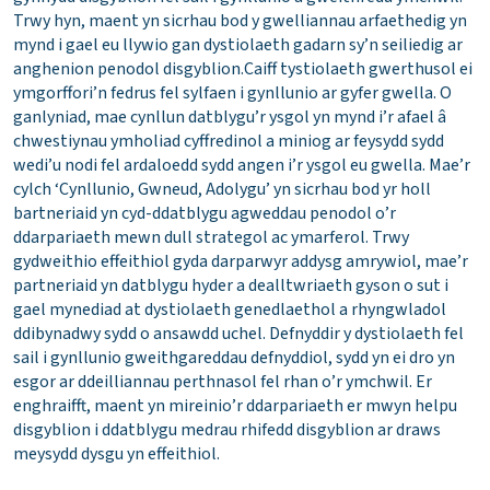
Trwy hyn, maent yn sicrhau bod y gwelliannau arfaethedig yn
mynd i gael eu llywio gan dystiolaeth gadarn sy’n seiliedig ar
anghenion penodol disgyblion.Caiff tystiolaeth gwerthusol ei
ymgorffori’n fedrus fel sylfaen i gynllunio ar gyfer gwella. O
ganlyniad, mae cynllun datblygu’r ysgol yn mynd i’r afael â
chwestiynau ymholiad cyffredinol a miniog ar feysydd sydd
wedi’u nodi fel ardaloedd sydd angen i’r ysgol eu gwella. Mae’r
cylch ‘Cynllunio, Gwneud, Adolygu’ yn sicrhau bod yr holl
bartneriaid yn cyd-ddatblygu agweddau penodol o’r
ddarpariaeth mewn dull strategol ac ymarferol. Trwy
gydweithio effeithiol gyda darparwyr addysg amrywiol, mae’r
partneriaid yn datblygu hyder a dealltwriaeth gyson o sut i
gael mynediad at dystiolaeth genedlaethol a rhyngwladol
ddibynadwy sydd o ansawdd uchel. Defnyddir y dystiolaeth fel
sail i gynllunio gweithgareddau defnyddiol, sydd yn ei dro yn
esgor ar ddeilliannau perthnasol fel rhan o’r ymchwil. Er
enghraifft, maent yn mireinio’r ddarpariaeth er mwyn helpu
disgyblion i ddatblygu medrau rhifedd disgyblion ar draws
meysydd dysgu yn effeithiol.