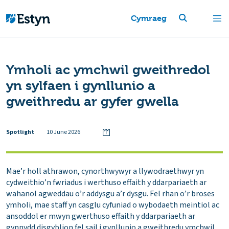
Cymraeg
Ymholi ac ymchwil gweithredol
yn sylfaen i gynllunio a
gweithredu ar gyfer gwella
Spotlight
10 June 2026
Mae’r holl athrawon, cynorthwywyr a llywodraethwyr yn
cydweithio’n fwriadus i werthuso effaith y ddarpariaeth ar
wahanol agweddau o’r addysgu a’r dysgu. Fel rhan o’r broses
ymholi, mae staff yn casglu cyfuniad o wybodaeth meintiol ac
ansoddol er mwyn gwerthuso effaith y ddarpariaeth ar
gynnydd disgyblion fel sail i gynllunio a gweithredu ymchwil.