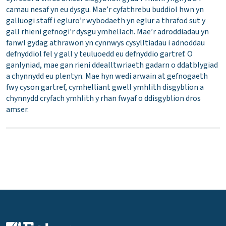
camau nesaf yn eu dysgu. Mae’r cyfathrebu buddiol hwn yn
galluogi staff i egluro’r wybodaeth yn eglur a thrafod sut y
gall rhieni gefnogi’r dysgu ymhellach. Mae’r adroddiadau yn
fanwl gydag athrawon yn cynnwys cysylltiadau i adnoddau
defnyddiol fel y gall y teuluoedd eu defnyddio gartref. O
ganlyniad, mae gan rieni ddealltwriaeth gadarn o ddatblygiad
a chynnydd eu plentyn. Mae hyn wedi arwain at gefnogaeth
fwy cyson gartref, cymhelliant gwell ymhlith disgyblion a
chynnydd cryfach ymhlith y rhan fwyaf o ddisgyblion dros
amser.