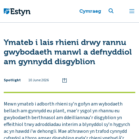
Cymraeg
Ymateb i lais rhieni drwy rannu
gwybodaeth manwl a defnyddiol
am gynnydd disgyblion
Spotlight
10 June 2026
Mewn ymateb i adborth rhieni sy’n gofyn am wybodaeth
bellach am gynnydd eu plant, mae’r ysgol yn rhannu eu
gwybodaeth berthnasol am ddeilliannau’r disgyblion yn
effeithiol trwy adroddiadau interim a blynyddol sy’n hygyrch
ac yn hawdd i’w dehongli. Mae athrawon yn trafod cynnydd
cyfredol a thros amser disgyblion gyda’r rhieni ynghyd â’r