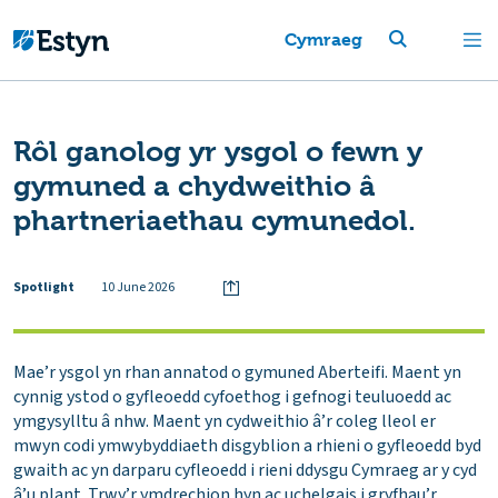
Cymraeg
Rôl ganolog yr ysgol o fewn y
gymuned a chydweithio â
phartneriaethau cymunedol.
Spotlight
10 June 2026
Mae’r ysgol yn rhan annatod o gymuned Aberteifi. Maent yn
cynnig ystod o gyfleoedd cyfoethog i gefnogi teuluoedd ac
ymgysylltu â nhw. Maent yn cydweithio â’r coleg lleol er
mwyn codi ymwybyddiaeth disgyblion a rhieni o gyfleoedd byd
gwaith ac yn darparu cyfleoedd i rieni ddysgu Cymraeg ar y cyd
â’u plant. Trwy’r ymdrechion hyn ac uchelgais i gryfhau’r