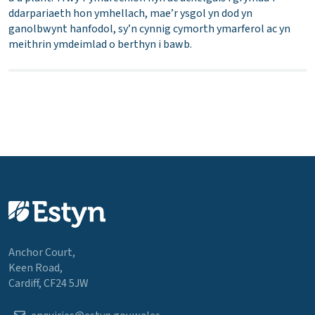
ddarpariaeth hon ymhellach, mae’r ysgol yn dod yn
ganolbwynt hanfodol, sy’n cynnig cymorth ymarferol ac yn
meithrin ymdeimlad o berthyn i bawb.
Anchor Court,
Keen Road,
Cardiff, CF24 5JW