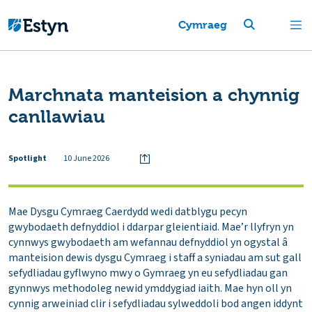
Cymraeg
Marchnata manteision a chynnig
canllawiau
Spotlight
10 June 2026
Mae Dysgu Cymraeg Caerdydd wedi datblygu pecyn
gwybodaeth defnyddiol i ddarpar gleientiaid. Mae’r llyfryn yn
cynnwys gwybodaeth am wefannau defnyddiol yn ogystal â
manteision dewis dysgu Cymraeg i staff a syniadau am sut gall
sefydliadau gyflwyno mwy o Gymraeg yn eu sefydliadau gan
gynnwys methodoleg newid ymddygiad iaith. Mae hyn oll yn
cynnig arweiniad clir i sefydliadau sylweddoli bod angen iddynt