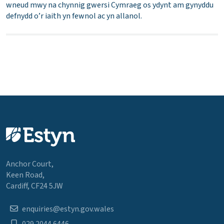
wneud mwy na chynnig gwersi Cymraeg os ydynt am gynyddu
defnydd o’r iaith yn fewnol ac yn allanol.
Anchor Court,
Keen Road,
Cardiff, CF24 5JW
enquiries@estyn.gov.wales
029 2044 6446