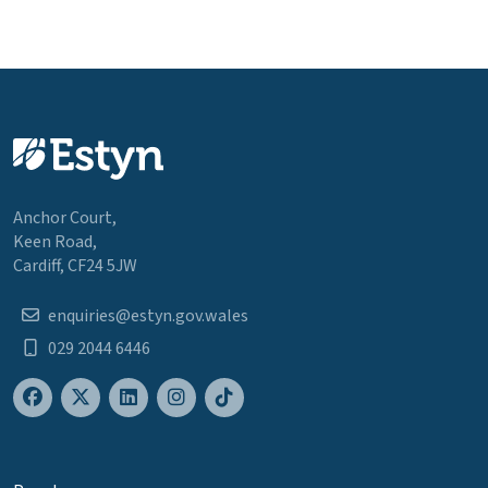
Anchor Court,
Keen Road,
Cardiff, CF24 5JW
enquiries@estyn.gov.wales
029 2044 6446