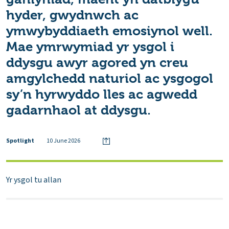
hyder, gwydnwch ac
ymwybyddiaeth emosiynol well.
Mae ymrwymiad yr ysgol i
ddysgu awyr agored yn creu
amgylchedd naturiol ac ysgogol
sy’n hyrwyddo lles ac agwedd
gadarnhaol at ddysgu.
Spotlight
10 June 2026
Yr ysgol tu allan