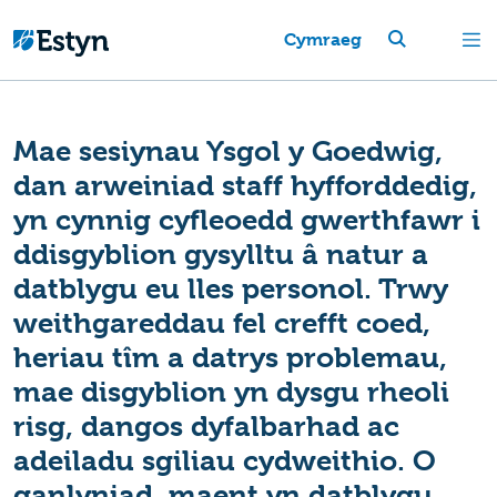
Cymraeg
Mae sesiynau Ysgol y Goedwig,
dan arweiniad staff hyfforddedig,
yn cynnig cyfleoedd gwerthfawr i
ddisgyblion gysylltu â natur a
datblygu eu lles personol. Trwy
weithgareddau fel crefft coed,
heriau tîm a datrys problemau,
mae disgyblion yn dysgu rheoli
risg, dangos dyfalbarhad ac
adeiladu sgiliau cydweithio. O
ganlyniad, maent yn datblygu