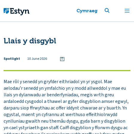
Cymraeg
Llais y disgybl
Spotlight
10 June 2026
Mae rôl y senedd yn gryfder eithriadol yn yr ysgol. Mae
aelodau’r senedd yn ymfalchïo yn y modd allweddol y mae eu
llais yn dylanwadu ar benderfyniadau, megis wrth greu
ardaloedd cysgodol a thawel ar gyfer disgyblion amser egwyl,
darparu siop ffrwythau ac offer iddynt chwarae ar y buarth. Yn
ogystal, maent yn cyfrannu at werthuso effeithiolrwydd
cynlluniau gwaith neu themâu dysgu, gyda barn y disgyblion
yn cael ystyriaeth gan staff. Caiff disgyblion y fforwm dysgu ac