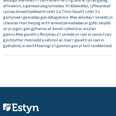
addysgu fewnbwn i’r cwricwlwm wrth graffu ar lyfrau gydag
athrawon, a gwneud awgrymiadau. Yn ddiweddar, cyflwynwyd
cyrsiau Amaethyddiaeth Lefel 2 a Thrin Gwallt Lefel 3 o
ganlyniad i geisiadau gan ddisgyblion. Mae aelodau’r senedd yn
chwarae rhan bwysig wrth wneud penodiadau ar gyfer swyddi
yn yr ysgol, gan gyfrannu at baneli cyfweld ac arsylwi
gwersi.Mae gwaith y fforymau a’r senedd yn cael ei rannu trwy
gylchlythyr rheolaidd a safonol ac mae’r gwaith yn cael ei
gydnabod, ei werthfawrogi a’i ganmol gan yr holl randdeiliaid.