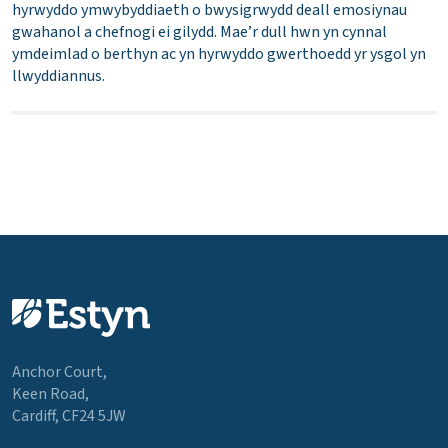
hyrwyddo ymwybyddiaeth o bwysigrwydd deall emosiynau
gwahanol a chefnogi ei gilydd. Mae’r dull hwn yn cynnal
ymdeimlad o berthyn ac yn hyrwyddo gwerthoedd yr ysgol yn
llwyddiannus.
Anchor Court,
Keen Road,
Cardiff, CF24 5JW