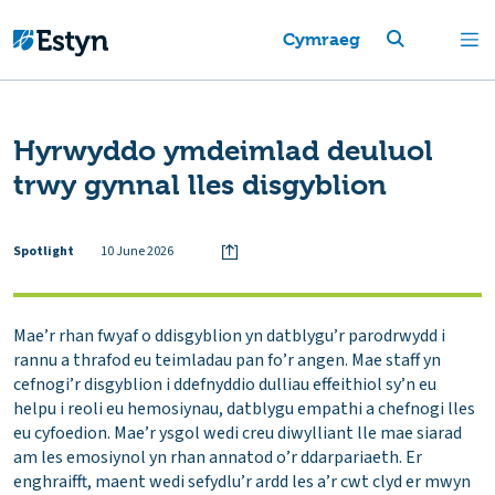
Cymraeg
Hyrwyddo ymdeimlad deuluol
trwy gynnal lles disgyblion
Spotlight
10 June 2026
Mae’r rhan fwyaf o ddisgyblion yn datblygu’r parodrwydd i
rannu a thrafod eu teimladau pan fo’r angen. Mae staff yn
cefnogi’r disgyblion i ddefnyddio dulliau effeithiol sy’n eu
helpu i reoli eu hemosiynau, datblygu empathi a chefnogi lles
eu cyfoedion. Mae’r ysgol wedi creu diwylliant lle mae siarad
am les emosiynol yn rhan annatod o’r ddarpariaeth. Er
enghraifft, maent wedi sefydlu’r ardd les a’r cwt clyd er mwyn