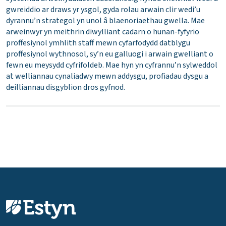
gwreiddio ar draws yr ysgol, gyda rolau arwain clir wedi’u
dyrannu’n strategol yn unol â blaenoriaethau gwella. Mae
arweinwyr yn meithrin diwylliant cadarn o hunan-fyfyrio
proffesiynol ymhlith staff mewn cyfarfodydd datblygu
proffesiynol wythnosol, sy’n eu galluogi i arwain gwelliant o
fewn eu meysydd cyfrifoldeb. Mae hyn yn cyfrannu’n sylweddol
at welliannau cynaliadwy mewn addysgu, profiadau dysgu a
deilliannau disgyblion dros gyfnod.