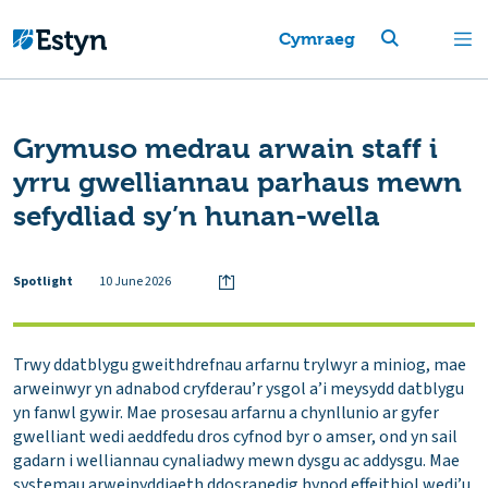
Cymraeg
Grymuso medrau arwain staff i
yrru gwelliannau parhaus mewn
sefydliad sy’n hunan-wella
Spotlight
10 June 2026
Trwy ddatblygu gweithdrefnau arfarnu trylwyr a miniog, mae
arweinwyr yn adnabod cryfderau’r ysgol a’i meysydd datblygu
yn fanwl gywir. Mae prosesau arfarnu a chynllunio ar gyfer
gwelliant wedi aeddfedu dros cyfnod byr o amser, ond yn sail
gadarn i welliannau cynaliadwy mewn dysgu ac addysgu. Mae
systemau arweinyddiaeth ddosranedig hynod effeithiol wedi’u