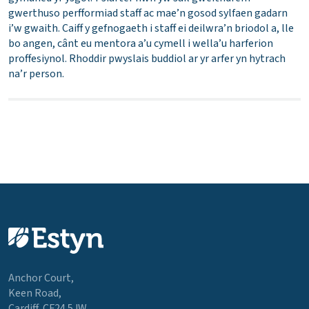
gwerthuso perfformiad staff ac mae’n gosod sylfaen gadarn
i’w gwaith. Caiff y gefnogaeth i staff ei deilwra’n briodol a, lle
bo angen, cânt eu mentora a’u cymell i wella’u harferion
proffesiynol. Rhoddir pwyslais buddiol ar yr arfer yn hytrach
na’r person.
Anchor Court,
Keen Road,
Cardiff, CF24 5JW