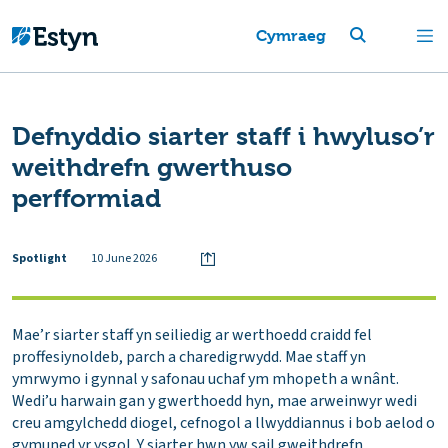
Cymraeg
Defnyddio siarter staff i hwyluso’r
weithdrefn gwerthuso
perfformiad
Spotlight
10 June 2026
Mae’r siarter staff yn seiliedig ar werthoedd craidd fel
proffesiynoldeb, parch a charedigrwydd. Mae staff yn
ymrwymo i gynnal y safonau uchaf ym mhopeth a wnânt.
Wedi’u harwain gan y gwerthoedd hyn, mae arweinwyr wedi
creu amgylchedd diogel, cefnogol a llwyddiannus i bob aelod o
gymuned yr ysgol. Y siarter hwn yw sail gweithdrefn