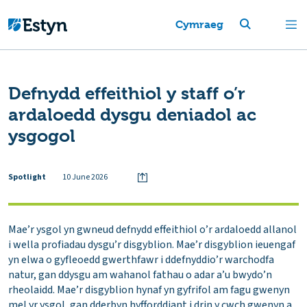
Cymraeg
Defnydd effeithiol y staff o’r
ardaloedd dysgu deniadol ac
ysgogol
Spotlight
10 June 2026
Mae’r ysgol yn gwneud defnydd effeithiol o’r ardaloedd allanol
i wella profiadau dysgu’r disgyblion. Mae’r disgyblion ieuengaf
yn elwa o gyfleoedd gwerthfawr i ddefnyddio’r warchodfa
natur, gan ddysgu am wahanol fathau o adar a’u bwydo’n
rheolaidd. Mae’r disgyblion hynaf yn gyfrifol am fagu gwenyn
mel yr ysgol, gan dderbyn hyfforddiant i drin y cwch gwenyn a