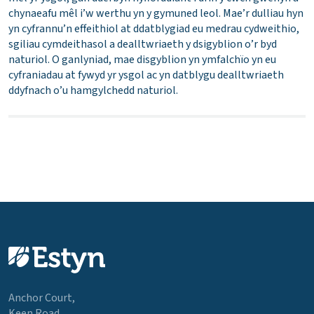
chynaeafu mêl i’w werthu yn y gymuned leol. Mae’r dulliau hyn
yn cyfrannu’n effeithiol at ddatblygiad eu medrau cydweithio,
sgiliau cymdeithasol a dealltwriaeth y dsigyblion o’r byd
naturiol. O ganlyniad, mae disgyblion yn ymfalchïo yn eu
cyfraniadau at fywyd yr ysgol ac yn datblygu dealltwriaeth
ddyfnach o’u hamgylchedd naturiol.
Anchor Court,
Keen Road,