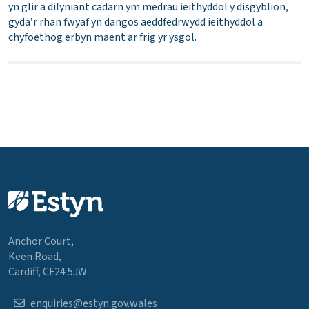
yn glir a dilyniant cadarn ym medrau ieithyddol y disgyblion,
gyda’r rhan fwyaf yn dangos aeddfedrwydd ieithyddol a
chyfoethog erbyn maent ar frig yr ysgol.
Anchor Court,
Keen Road,
Cardiff, CF24 5JW
enquiries@estyn.gov.wales