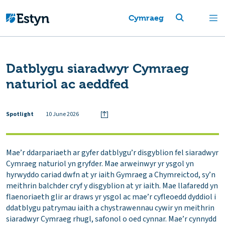
Cymraeg
Datblygu siaradwyr Cymraeg
naturiol ac aeddfed
Spotlight
10 June 2026
Mae’r ddarpariaeth ar gyfer datblygu’r disgyblion fel siaradwyr
Cymraeg naturiol yn gryfder. Mae arweinwyr yr ysgol yn
hyrwyddo cariad dwfn at yr iaith Gymraeg a Chymreictod, sy’n
meithrin balchder cryf y disgyblion at yr iaith. Mae llafaredd yn
flaenoriaeth glir ar draws yr ysgol ac mae’r cyfleoedd dyddiol i
ddatblygu patrymau iaith a chystrawennau cywir yn meithrin
siaradwyr Cymraeg rhugl, safonol o oed cynnar. Mae’r cynnydd