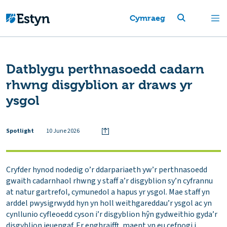
Cymraeg
Datblygu perthnasoedd cadarn
rhwng disgyblion ar draws yr
ysgol
Spotlight
10 June 2026
Cryfder hynod nodedig o’r ddarpariaeth yw’r perthnasoedd
gwaith cadarnhaol rhwng y staff a’r disgyblion sy’n cyfrannu
at natur gartrefol, cymunedol a hapus yr ysgol. Mae staff yn
arddel pwysigrwydd hyn yn holl weithgareddau’r ysgol ac yn
cynllunio cyfleoedd cyson i’r disgyblion hŷn gydweithio gyda’r
disgyblion ieuengaf. Er enghraifft, maent yn eu cefnogi i