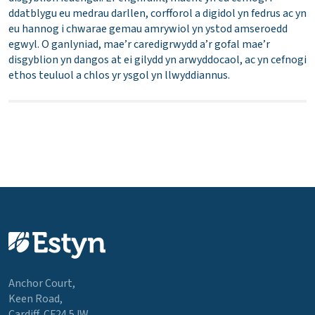
ddatblygu eu medrau darllen, corfforol a digidol yn fedrus ac yn
eu hannog i chwarae gemau amrywiol yn ystod amseroedd
egwyl. O ganlyniad, mae’r caredigrwydd a’r gofal mae’r
disgyblion yn dangos at ei gilydd yn arwyddocaol, ac yn cefnogi
ethos teuluol a chlos yr ysgol yn llwyddiannus.
Anchor Court,
Keen Road,
Cardiff, CF24 5JW