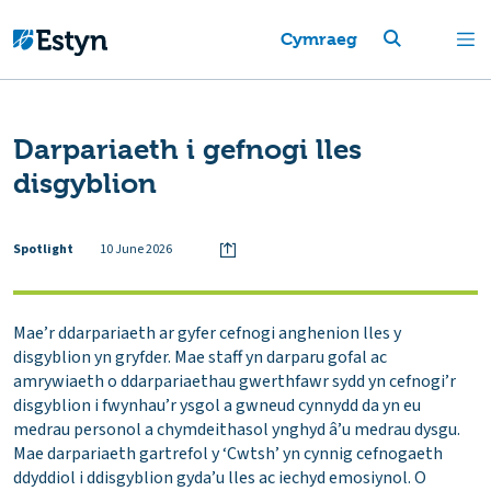
Cymraeg
Darpariaeth i gefnogi lles
disgyblion
Spotlight
10 June 2026
Mae’r ddarpariaeth ar gyfer cefnogi anghenion lles y
disgyblion yn gryfder. Mae staff yn darparu gofal ac
amrywiaeth o ddarpariaethau gwerthfawr sydd yn cefnogi’r
disgyblion i fwynhau’r ysgol a gwneud cynnydd da yn eu
medrau personol a chymdeithasol ynghyd â’u medrau dysgu.
Mae darpariaeth gartrefol y ‘Cwtsh’ yn cynnig cefnogaeth
ddyddiol i ddisgyblion gyda’u lles ac iechyd emosiynol. O