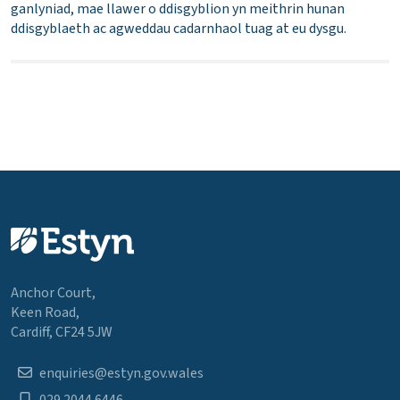
ganlyniad, mae llawer o ddisgyblion yn meithrin hunan
ddisgyblaeth ac agweddau cadarnhaol tuag at eu dysgu.
Anchor Court,
Keen Road,
Cardiff, CF24 5JW
enquiries@estyn.gov.wales
029 2044 6446