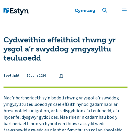
Cymraeg
Cydweithio effeithiol rhwng yr
ysgol a’r swyddog ymgysylltu
teuluoedd
Spotlight
10 June 2026
Mae’r bartneriaeth sy’n bodoli rhwng yr ysgol a’r swyddog
ymgysylltu teuluoedd yn cael effaith hynod gadarnhaol ar
bresenoldeb unigolion, ar les disgyblion a’u teuluoedd, a’u
hyder fel dysgwyr gydol oes. Mae rhieni’n cadarnhau bod y
bartneriaeth hon yn hynod werthfawr ac sydd wedi
trawsnewid agwedd eu plant at fynychu’r ysgol yn rheolaidd.