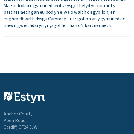
Mae aelodau o gymuned leol yr ysgol hefyd yn canmol y
bartneriaeth gan eu bod yn elwa o waith disgyblion, er
enghraifft wrth dysgu Cymraeg i’r trigolion yn y gymuned ac
mewn gweithdai yn yr ysgol fel rhan o’r bartneriaeth.
Anchor Court,
Keen Road,
Cardiff, CF24 5JW