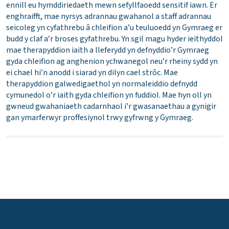
ennill eu hymddiriedaeth mewn sefyllfaoedd sensitif iawn. Er
enghraifft, mae nyrsys adrannau gwahanol a staff adrannau
seicoleg yn cyfathrebu â chleifion a’u teuluoedd yn Gymraeg er
budd y claf a’r broses gyfathrebu. Yn sgil magu hyder ieithyddol
mae therapyddion iaith a lleferydd yn defnyddio’r Gymraeg
gyda chleifion ag anghenion ychwanegol neu’r rheiny sydd yn
ei chael hi’n anodd i siarad yn dilyn cael strôc. Mae
therapyddion galwedigaethol yn normaleiddio defnydd
cymunedol o’r iaith gyda chleifion yn fuddiol. Mae hyn oll yn
gwneud gwahaniaeth cadarnhaol i’r gwasanaethau a gynigir
gan ymarferwyr proffesiynol trwy gyfrwng y Gymraeg.