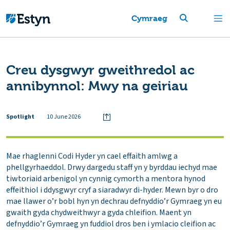
Cymraeg
Creu dysgwyr gweithredol ac
annibynnol: Mwy na geiriau
Spotlight
10 June 2026
Mae rhaglenni Codi Hyder yn cael effaith amlwg a
phellgyrhaeddol. Drwy dargedu staff yn y byrddau iechyd mae
tiwtoriaid arbenigol yn cynnig cymorth a mentora hynod
effeithiol i ddysgwyr cryf a siaradwyr di-hyder. Mewn byr o dro
mae llawer o’r bobl hyn yn dechrau defnyddio’r Gymraeg yn eu
gwaith gyda chydweithwyr a gyda chleifion. Maent yn
defnyddio’r Gymraeg yn fuddiol dros ben i ymlacio cleifion ac