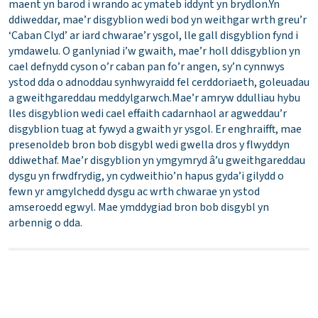
maent yn barod i wrando ac ymateb iddynt yn brydlon.Yn
ddiweddar, mae’r disgyblion wedi bod yn weithgar wrth greu’r
‘Caban Clyd’ ar iard chwarae’r ysgol, lle gall disgyblion fynd i
ymdawelu. O ganlyniad i’w gwaith, mae’r holl ddisgyblion yn
cael defnydd cyson o’r caban pan fo’r angen, sy’n cynnwys
ystod dda o adnoddau synhwyraidd fel cerddoriaeth, goleuadau
a gweithgareddau meddylgarwch.Mae’r amryw ddulliau hybu
lles disgyblion wedi cael effaith cadarnhaol ar agweddau’r
disgyblion tuag at fywyd a gwaith yr ysgol. Er enghraifft, mae
presenoldeb bron bob disgybl wedi gwella dros y flwyddyn
ddiwethaf. Mae’r disgyblion yn ymgymryd â’u gweithgareddau
dysgu yn frwdfrydig, yn cydweithio’n hapus gyda’i gilydd o
fewn yr amgylchedd dysgu ac wrth chwarae yn ystod
amseroedd egwyl. Mae ymddygiad bron bob disgybl yn
arbennig o dda.