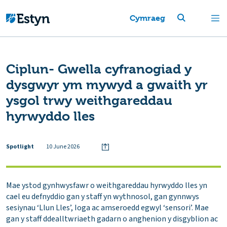
Cymraeg
Ciplun- Gwella cyfranogiad y
dysgwyr ym mywyd a gwaith yr
ysgol trwy weithgareddau
hyrwyddo lles
Spotlight
10 June 2026
Mae ystod gynhwysfawr o weithgareddau hyrwyddo lles yn
cael eu defnyddio gan y staff yn wythnosol, gan gynnwys
sesiynau ‘Llun Lles’, Ioga ac amseroedd egwyl ‘sensori’. Mae
gan y staff ddealltwriaeth gadarn o anghenion y disgyblion ac