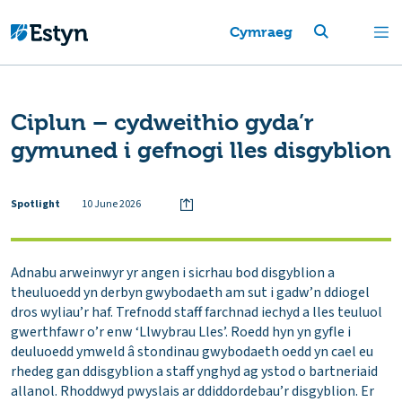
Cymraeg
Ciplun – cydweithio gyda’r
gymuned i gefnogi lles disgyblion
Spotlight
10 June 2026
Adnabu arweinwyr yr angen i sicrhau bod disgyblion a
theuluoedd yn derbyn gwybodaeth am sut i gadw’n ddiogel
dros wyliau’r haf. Trefnodd staff farchnad iechyd a lles teuluol
gwerthfawr o’r enw ‘Llwybrau Lles’. Roedd hyn yn gyfle i
deuluoedd ymweld â stondinau gwybodaeth oedd yn cael eu
rhedeg gan ddisgyblion a staff ynghyd ag ystod o bartneriaid
allanol. Rhoddwyd pwyslais ar ddiddordebau’r disgyblion. Er