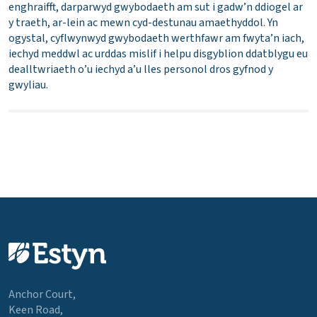
enghraifft, darparwyd gwybodaeth am sut i gadw’n ddiogel ar
y traeth, ar-lein ac mewn cyd-destunau amaethyddol. Yn
ogystal, cyflwynwyd gwybodaeth werthfawr am fwyta’n iach,
iechyd meddwl ac urddas mislif i helpu disgyblion ddatblygu eu
dealltwriaeth o’u iechyd a’u lles personol dros gyfnod y
gwyliau.
Anchor Court,
Keen Road,