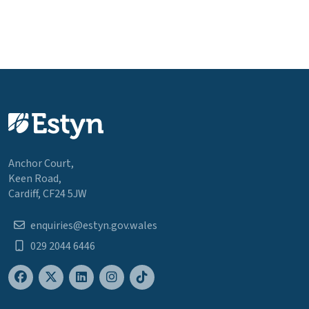
Anchor Court,
Keen Road,
Cardiff, CF24 5JW
enquiries@estyn.gov.wales
029 2044 6446