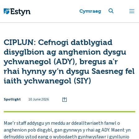
Cymraeg
CIPLUN: Cefnogi datblygiad
disyglbion ag anghenion dysgu
ychwanegol (ADY), bregus a’r
rhai hynny sy’n dysgu Saesneg fel
iaith ychwanegol (SIY)
Spotlight
10 June 2026
Mae’r staff addysgu yn meddu ar ddealltwriaeth fanwl o
anghenion pob disgybl, gan gynnwys y rhai ag ADY. Maent yn
defnyddio ystod eang o wybodaeth gynhwysfawr i gynllunio