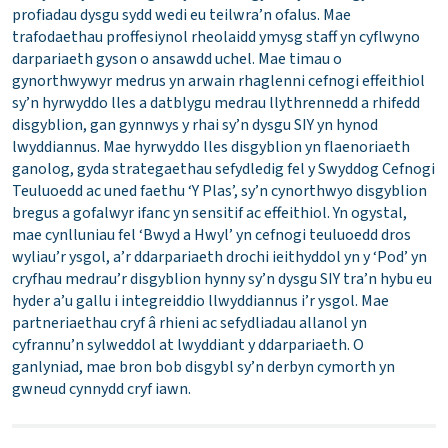
profiadau dysgu sydd wedi eu teilwra’n ofalus. Mae
trafodaethau proffesiynol rheolaidd ymysg staff yn cyflwyno
darpariaeth gyson o ansawdd uchel. Mae timau o
gynorthwywyr medrus yn arwain rhaglenni cefnogi effeithiol
sy’n hyrwyddo lles a datblygu medrau llythrennedd a rhifedd
disgyblion, gan gynnwys y rhai sy’n dysgu SIY yn hynod
lwyddiannus. Mae hyrwyddo lles disgyblion yn flaenoriaeth
ganolog, gyda strategaethau sefydledig fel y Swyddog Cefnogi
Teuluoedd ac uned faethu ‘Y Plas’, sy’n cynorthwyo disgyblion
bregus a gofalwyr ifanc yn sensitif ac effeithiol. Yn ogystal,
mae cynlluniau fel ‘Bwyd a Hwyl’ yn cefnogi teuluoedd dros
wyliau’r ysgol, a’r ddarpariaeth drochi ieithyddol yn y ‘Pod’ yn
cryfhau medrau’r disgyblion hynny sy’n dysgu SIY tra’n hybu eu
hyder a’u gallu i integreiddio llwyddiannus i’r ysgol. Mae
partneriaethau cryf â rhieni ac sefydliadau allanol yn
cyfrannu’n sylweddol at lwyddiant y ddarpariaeth. O
ganlyniad, mae bron bob disgybl sy’n derbyn cymorth yn
gwneud cynnydd cryf iawn.