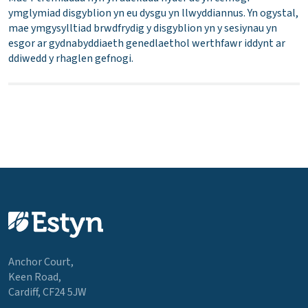
ymglymiad disgyblion yn eu dysgu yn llwyddiannus. Yn ogystal,
mae ymgysylltiad brwdfrydig y disgyblion yn y sesiynau yn
esgor ar gydnabyddiaeth genedlaethol werthfawr iddynt ar
ddiwedd y rhaglen gefnogi.
Anchor Court,
Keen Road,
Cardiff, CF24 5JW