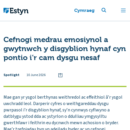
Cymraeg
Cefnogi medrau emosiynol a
gwytnwch y disgyblion hynaf cyn
pontio i’r cam dysgu nesaf
Spotlight
10 June 2026
Mae gan yr ysgol berthynas weithredol ac effeithiol â’r ysgol
uwchradd leol. Darperir cyfres o weithgareddau dysgu
pwrpasol i’r disgyblion hynaf, sy’n cynnwys cyflwyno a
datblygu ystod dda ac ystyrlon o ddulliau ymgysylltu
gwerthfawr i feithrin eu dycnwch mewn achosion o bryder.
Mae’r trefniadau hyn yn adeiladu hyder ac yn cefnogi