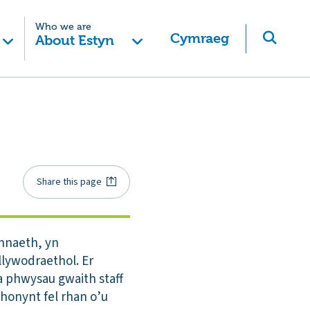
Who we are
Cymraeg
About Estyn
Share this page
ennaeth, yn
llywodraethol. Er
a phwysau gwaith staff
ohonynt fel rhan o’u