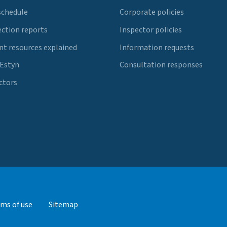
schedule
Corporate policies
ection reports
Inspector policies
t resources explained
Information requests
 Estyn
Consultation responses
ctors
ms of use
Sitemap