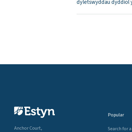
dyletswyddau dyddiol y
Popular
Anchor Court,
Search for a