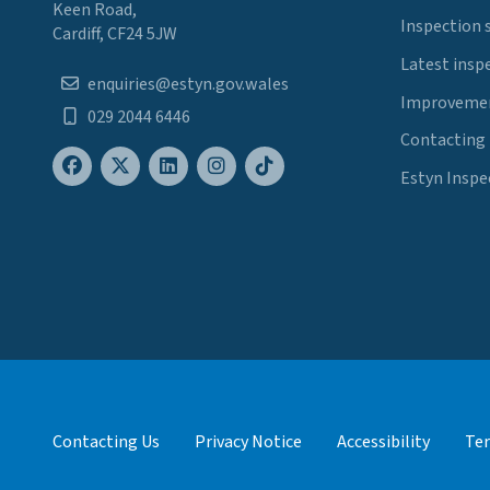
Keen Road,
Inspection 
Cardiff, CF24 5JW
Latest insp
enquiries@estyn.gov.wales
Improvemen
029 2044 6446
Contacting
Estyn Inspe
Contacting Us
Privacy Notice
Accessibility
Ter