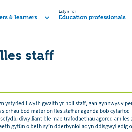
Estyn for
ers & learners
Education professionals
les staff
n ystyried llwyth gwaith yr holl staff, gan gynnwys y p
sicrhau bod materion lles staff ar agenda bob cyfarfod 
 sefydlu diwylliant ble mae trafodaethau agored am les 
aeth gytûn o beth sy’n dderbyniol ac yn ddisgwyliedig 