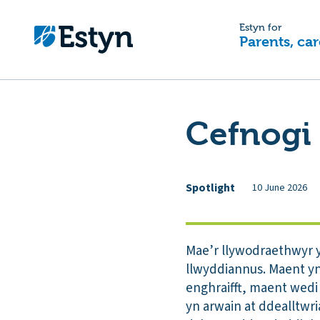
Estyn for
Parents, car
Cefnogi l
Spotlight
10 June 2026
Mae’r llywodraethwyr y
llwyddiannus. Maent yn 
enghraifft, maent wedi
yn arwain at ddealltwri