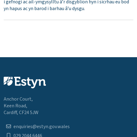
i gefnogi ac ail-ymgysylltu â’r disgyblion hyn i sicrhau eu bod
yn hapus ac yn barod i barhau â’u dysgu.
Anchor Court,
Keen Road,
Cardiff, CF24 5JW
enquiries@estyn.gov.wales
029 2044 6446