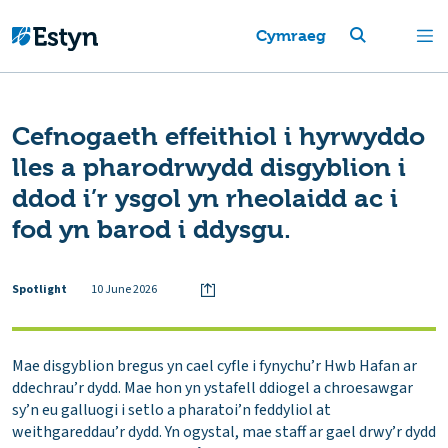
Cymraeg
Cefnogaeth effeithiol i hyrwyddo
lles a pharodrwydd disgyblion i
ddod i’r ysgol yn rheolaidd ac i
fod yn barod i ddysgu.
Spotlight
10 June 2026
Mae disgyblion bregus yn cael cyfle i fynychu’r Hwb Hafan ar
ddechrau’r dydd. Mae hon yn ystafell ddiogel a chroesawgar
sy’n eu galluogi i setlo a pharatoi’n feddyliol at
weithgareddau’r dydd. Yn ogystal, mae staff ar gael drwy’r dydd