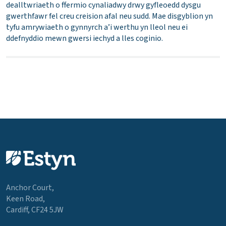
dealltwriaeth o ffermio cynaliadwy drwy gyfleoedd dysgu
gwerthfawr fel creu creision afal neu sudd. Mae disgyblion yn
tyfu amrywiaeth o gynnyrch a’i werthu yn lleol neu ei
ddefnyddio mewn gwersi iechyd a lles coginio.
Anchor Court,
Keen Road,
Cardiff, CF24 5JW