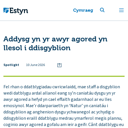
Cymraeg
Addysg yn yr awyr agored yn
llesol i ddisgyblion
Spotlight
10 June 2026
Fel rhan o ddatblygiadau cwricwlaidd, mae staff a disgyblion
wedi datblygu ardal allanol eang sy’n caniatáu dysgu yn yr
awyr agored a hefyd yn cael effaith gadarnhaol ar eu lles
emosiynol. Mae’r ddarpariaeth yn ‘Natur’ yn caniatáu i
ddisgyblion ag anghenion dysgu ychwanegol ac ychydig o
ddisgyblion eraill ddatblygu medrau ymarferol megis plannu,
coginio awyr agored a gofalu am ieir a geifr. Cânt ddatblygu eu