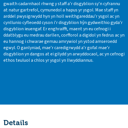
gwaith cadarnhaol rhwng y staff a’r disgyblion sy’n cyfrannu
at natur gartrefol, cymunedol a hapus yr ysgol. Mae staff yn
arddel pwysigrwydd hyn yn holl weithgareddau’r ysgol ac yn
cynllunio cyfleoedd cyson i’r disgyblion hŷn gydweithio gyda’r
disgyblion ieuengaf. Er enghraifft, maent yn eu cefnogi i
ddatblygu eu medrau darllen, corfforol a digidol yn fedrus ac yn
eu hannog i chwarae gemau amrywiol yn ystod amseroedd
egwyl. O ganlyniad, mae’r caredigrwydd a’r gofal mae’r
disgyblion yn dangos at ei gilydd yn arwyddocaol, ac yn cefnogi
ethos teuluol a chlos yr ysgol yn llwyddiannus.
Details