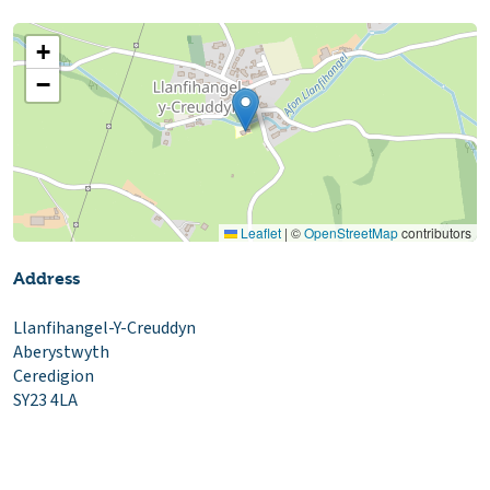
+
−
Leaflet
|
©
OpenStreetMap
contributors
Address
Llanfihangel-Y-Creuddyn
Aberystwyth
Ceredigion
SY23 4LA