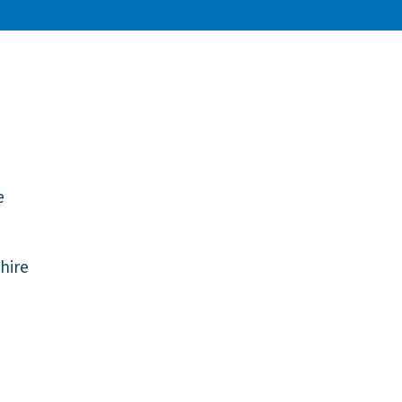
e
hire