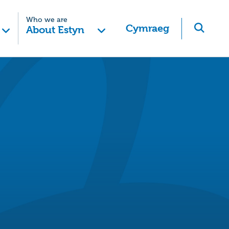
Who we are
Cymraeg
About Estyn