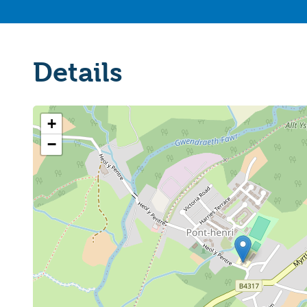
Details
+
−