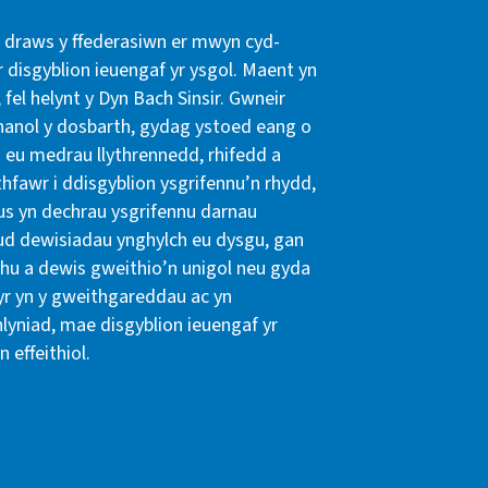
r draws y ffederasiwn er mwyn cyd-
 disgyblion ieuengaf yr ysgol. Maent yn
 fel helynt y Dyn Bach Sinsir. Gwneir
hanol y dosbarth, gydag ystoed eang o
 eu medrau llythrennedd, rhifedd a
thfawr i ddisgyblion ysgrifennu’n rhydd,
us yn dechrau ysgrifennu darnau
neud dewisiadau ynghylch eu dysgu, gan
hu a dewis gweithio’n unigol neu gyda
wyr yn y gweithgareddau ac yn
yniad, mae disgyblion ieuengaf yr
 effeithiol.