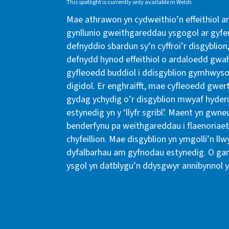
This spotlight is currently only available in Welsh
Mae athrawon yn cydweithio’n effeithiol a
gynllunio gweithgareddau ysgogol ar gyfer
defnyddio sbardun sy’n cyffroi’r disgyblion,
defnydd hynod effeithiol o ardaloedd gwa
gyfleoedd buddiol i ddisgyblion gymhwyso
digidol. Er enghraifft, mae cyfleoedd gwer
gydag ychydig o’r disgyblion mwyaf hyder
estynedig yn y ‘llyfr sgribl’. Maent yn gw
benderfynu pa weithgareddau i flaenoriaet
chyfeillion. Mae disgyblion yn ymgolli’n ll
dyfalbarhau am gyfnodau estynedig. O ganl
ysgol yn datblygu’n ddysgwyr annibynnol yn