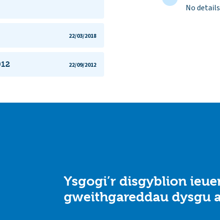
No details
22/03/2018
012
22/09/2012
Ysgogi’r disgyblion ieu
gweithgareddau dysgu 