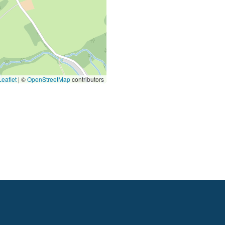
eaflet
|
©
OpenStreetMap
contributors