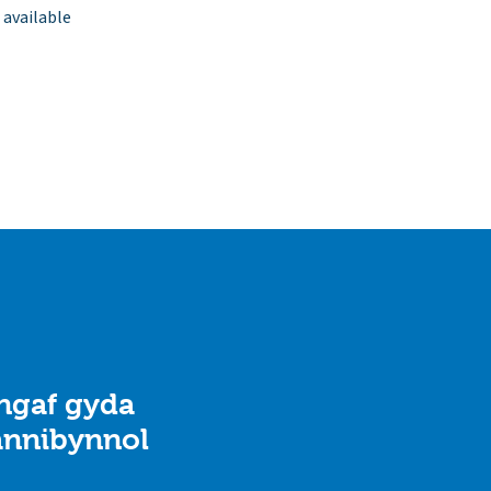
 available
engaf gyda
annibynnol