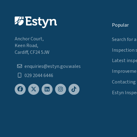
Popular
Anchor Court,
Search for a
Keen Road,
Inspection 
Cardiff, CF24 5JW
Latest insp
enquiries@estyn.gov.wales
Improvemen
029 2044 6446
Contacting
Estyn Inspe