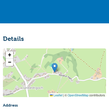
Details
+
−
Leaflet
|
©
OpenStreetMap
contributors
Address