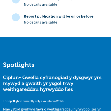
No details available
Report publication will be on or before
No details available
Spotlights
Ciplun- Gwella cyfranogiad y dysgwyr ym
mywyd a gwaith yr ysgol trwy
weithgareddau hyrwyddo lles
This spotlight is currently only available in Welsh
Mae ystod gynhwysfawr o weithgareddau hyrwyddo lles yn