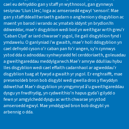
cael eu defnyddio gan y staff yn wythnosol, gan gynnwys
sesiynau ‘Llun Lles’, Ioga ac amseroedd egwyl ‘sensori’. Mae
gan y staff ddealltwriaeth gadarn o anghenion y disgyblion ac
maent yn barod i wrando ac ymateb iddynt yn brydlon.Yn
ddiweddar, mae’r disgyblion wedi bod yn weithgar wrth greu’r
‘Caban Clyd’ ar iard chwarae’r ysgol, lle gall disgyblion fynd i
ymdawelu. O ganlyniad i’w gwaith, mae’r holl ddisgyblion yn
cael defnydd cyson o’r caban pan fo’r angen, sy’n cynnwys
ystod dda o adnoddau synhwyraidd fel cerddoriaeth, goleuadau
a gweithgareddau meddylgarwch.Mae’r amryw ddulliau hybu
lles disgyblion wedi cael effaith cadarnhaol ar agweddau’r
disgyblion tuag at fywyd a gwaith yr ysgol. Er enghraifft, mae
presenoldeb bron bob disgybl wedi gwella dros y flwyddyn
ddiwethaf. Mae’r disgyblion yn ymgymryd â’u gweithgareddau
dysgu yn frwdfrydig, yn cydweithio’n hapus gyda’i gilydd o
fewn yr amgylchedd dysgu ac wrth chwarae yn ystod
amseroedd egwyl. Mae ymddygiad bron bob disgybl yn
arbennig o dda.