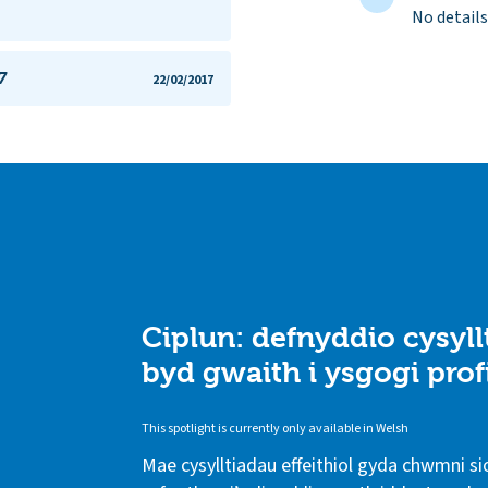
No details
7
22/02/2017
Ciplun: defnyddio cysyl
byd gwaith i ysgogi pro
This spotlight is currently only available in Welsh
Mae cysylltiadau effeithiol gyda chwmni si