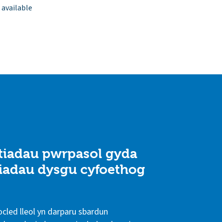
 available
ltiadau pwrpasol gyda
fiadau dysgu cyfoethog
ocled lleol yn darparu sbardun