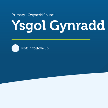
Primary
-
Gwynedd Council
Ysgol Gynrad
Not in follow-up