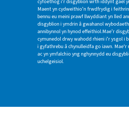
cyfoethog i’r disgyblion wrth iddynt gael y
Maent yn cydweithio’n frwdfrydig i feithri
bennu eu meini prawf llwyddiant yn lled an
disgyblion i ymdrin â gwahanol wybodaeth
annibynnol yn hynod effeithiol.Mae’r disgyb
cymunedol drwy wahodd rhieni i’r ysgol i br
i gyfathrebu â chynulleidfa go iawn. Mae‘r
ac yn ymfalchïo yng nghynnydd eu disgybl
uchelgeisiol.