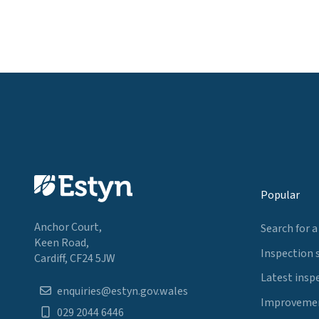
Popular
Anchor Court,
Search for a
Keen Road,
Inspection 
Cardiff, CF24 5JW
Latest insp
enquiries@estyn.gov.wales
Improvemen
029 2044 6446