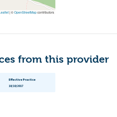
eaflet
|
©
OpenStreetMap
contributors
es from this provider
Effective Practice
18/10/2017