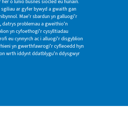
r her o lunio busnes siocled eu hunain.
n sgiliau ar gyfer bywyd a gwaith gan
nibynnol. Mae’r sbardun yn galluogi’r
, datrys problemau a gweithio’n
lion yn cyfoethogi’r cysylltiadau
ofi eu cynnyrch ac i alluogi’r disgyblion
 rhieni yn gwerthfawrogi’r cyfleoedd hyn
ion wrth iddynt ddatblygu’n ddysgwyr