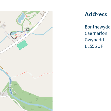
Address
Bontnewydd
Caernarfon
Gwynedd
LL55 2UF