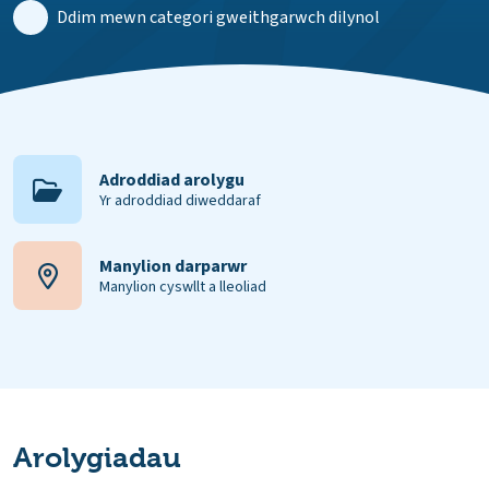
Ddim mewn categori gweithgarwch dilynol
Adroddiad arolygu
Yr adroddiad diweddaraf
Manylion darparwr
Manylion cyswllt a lleoliad
Arolygiadau