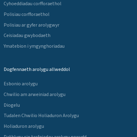
Cyhoeddiadau corfforaethol
Polisïau corfforaethol
Polisïau ar gyfer arolygwyr
Ceisiadau gwybodaeth
Ymatebion i ymgynghoriadau
Dogfennaeth arolygu allweddol
Esbonio arolygu
Chwilio am arweiniad arolygu
Diogelu
Tudalen Chwilio Holiaduron Arolygu
Holiaduron arolygu
Datblygu ein trefniadau arolygu newydd