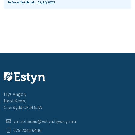
Arfer effeithiol
12/10/2023
Llys Angor,
Heol Keen,
Caerdydd CF24 5JW
ymholiadau@estyn.llyw.cymru
029 2044 6446