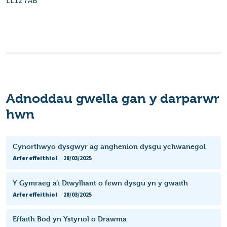
LL12 7AB
Adnoddau gwella gan y darparwr
hwn
Cynorthwyo dysgwyr ag anghenion dysgu ychwanegol
Arfer effeithiol
28/03/2025
Y Gymraeg a’i Diwylliant o fewn dysgu yn y gwaith
Arfer effeithiol
28/03/2025
Effaith Bod yn Ystyriol o Drawma